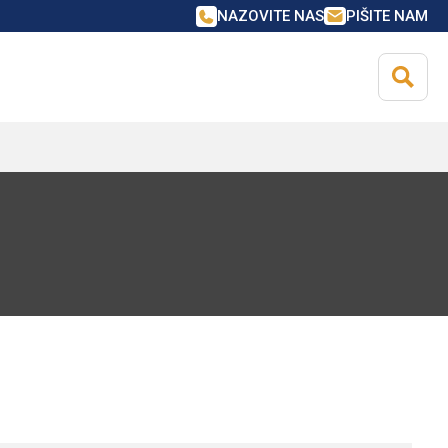
NAZOVITE NAS
PIŠITE NAM
NCIRANJE ZA
OVNE KUPCE
NCIRANJE ZA
anciranje
OVNE KUPCE
iguranje
anciranje
iguranje