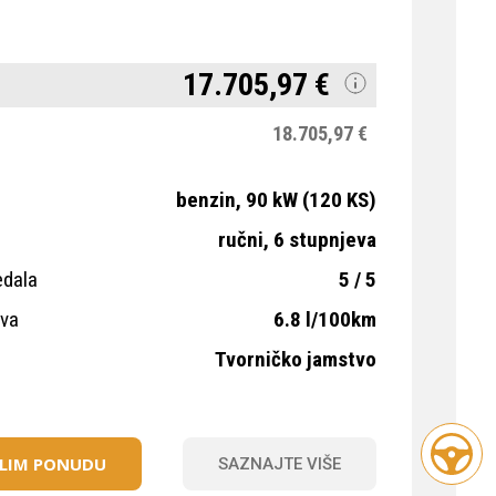
17.705,97 €
18.705,97 €
benzin, 90 kW (120 KS)
ručni, 6 stupnjeva
edala
5 / 5
iva
6.8 l/100km
Tvorničko jamstvo
ELIM PONUDU
SAZNAJTE VIŠE