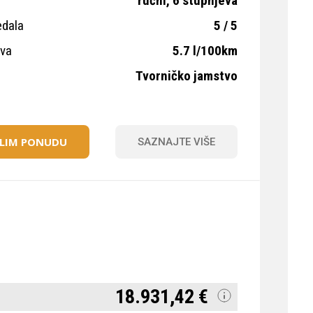
ručni, 6 stupnjeva
edala
5 / 5
iva
5.7 l/100km
Tvorničko jamstvo
ELIM PONUDU
SAZNAJTE VIŠE
18.931,42 €