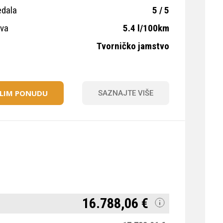
edala
5 / 5
iva
5.4 l/100km
Tvorničko jamstvo
ELIM PONUDU
SAZNAJTE VIŠE
16.788,06 €