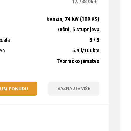
17.788,06 €
benzin, 74 kW (100 KS)
ručni, 6 stupnjeva
edala
5 / 5
iva
5.4 l/100km
Tvorničko jamstvo
ELIM PONUDU
SAZNAJTE VIŠE