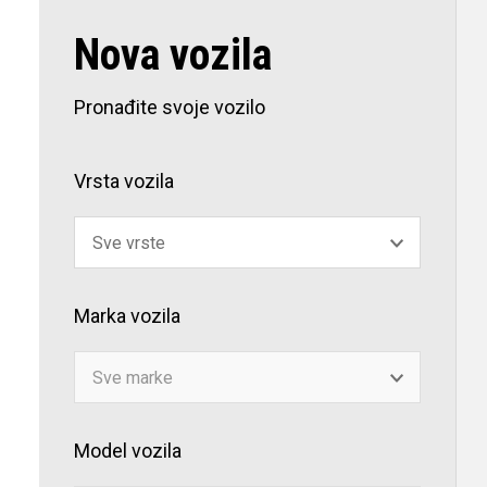
Ponude Nissan
Posebne ponude Dacia Eco-G
Nova vozila
Dacia servis
Pronađite svoje vozilo
Ponude Nissan
Vrsta vozila
Marka vozila
Model vozila