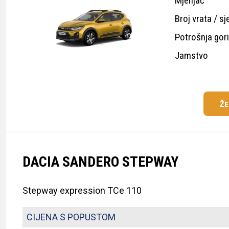
Mjenjač
Broj vrata / sj
Potrošnja gor
Jamstvo
Ž
DACIA SANDERO STEPWAY
Stepway expression TCe 110
CIJENA S POPUSTOM