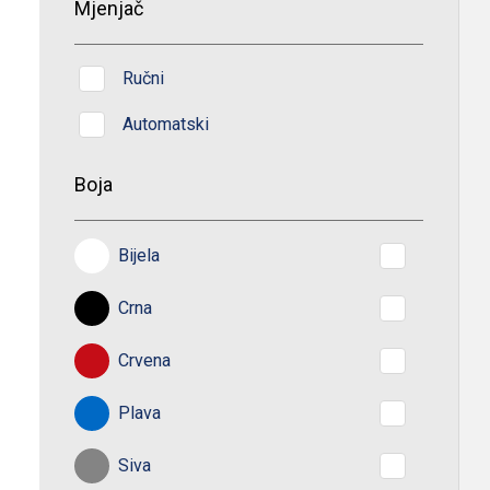
Mjenjač
Ručni
Automatski
Boja
Bijela
Crna
Crvena
Plava
Siva