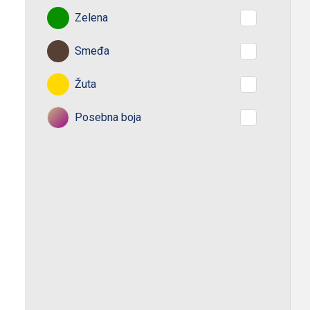
Zelena
Smeđa
Žuta
Posebna boja