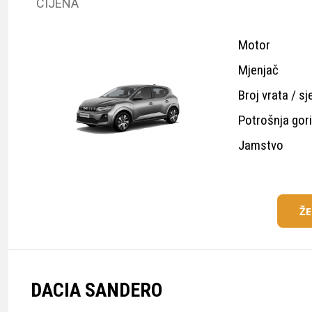
CIJENA
Motor
Mjenjač
Broj vrata / sj
Potrošnja gor
Jamstvo
Ž
DACIA SANDERO