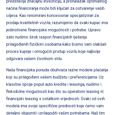
predstavlja značajnu investiciju, a pronalazak optimalnog
načina financiranja može biti ključan za ostvarenje vaših
ciljeva. Kao renomirani koncesionar specijaliziran za
prodaju kvalitetnih vozila, razumijemo da svaki kupac ima
jedinstvene financijske mogućnosti i potrebe. Upravo
zato nudimo širok raspon financijskih rješenja
prilagođenih fizičkim osobama kako bismo vam olakšali
proces kupnje i omogućili pristup vozilu koje najbolje
odgovara vašem životnom stilu.
Naša financijska ponuda obuhvaća razne modele plaćanja
koji su prilagođeni vašem budžetu i preferencijama. Uz
klasične opcije poput auto kredita i leasinga, nudimo i
fleksibilne mogućnosti kao što su operativni leasing ili
financijski leasing s ostatkom vrijednosti. Svaki od ovih
modela ima svoje specifične prednosti koje ćemo vam
detaljno objasniti i prilagoditi vašim potrebama. Naš tim