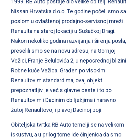
1999. RB Auto postaje dio velike obitelji Renault
Nissan Hrvatska d.o.o. Te godine počeli smo sa
poslom u ovlaštenoj prodajno-servisnoj mreži
Renaulta na staroj lokaciji u Sušačkoj Dragi.
Nakon nekoliko godina razvijanja i širenja posla,
preselili smo se na novu adresu, na Gornjoj
Vežici, Franje Belulovića 2, u neposrednoj blizini
Robne kuće Vežica. Građen po visokim
Renaultovim standardima, ovaj objekt
prepoznatljiv je već s glavne ceste i to po
Renaultovim i Dacinim obilježjima i naravno
žutoj Renaultovoj i plavoj Dacinoj boji.
Obiteljska tvrtka RB Auto temelji se na velikom
iskustvu, a u prilog tome ide činjenica da smo